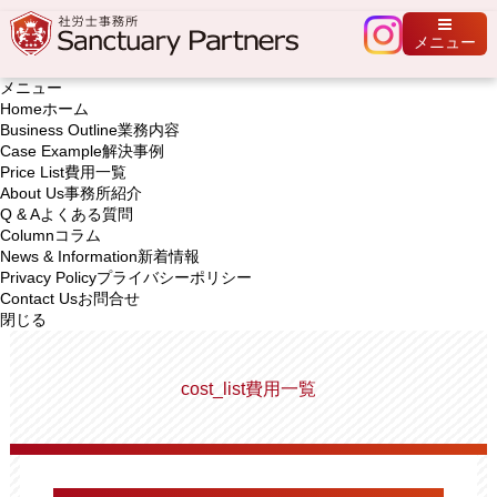
メニュー
メニュー
Home
ホーム
Business Outline
業務内容
Case Example
解決事例
Price List
費用一覧
About Us
事務所紹介
Q & A
よくある質問
Column
コラム
News & Information
新着情報
Privacy Policy
プライバシーポリシー
Contact Us
お問合せ
閉じる
cost_list
費用一覧