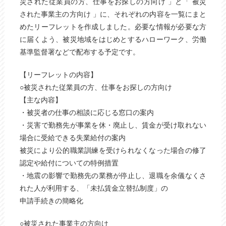
災された従業員の方、仕事をお探しの方向け 」と「 被災
された事業主の方向け 」に、それぞれの内容を一覧にまと
めたリーフレットを作成しました。必要な情報が必要な方
に届くよう、被災地域をはじめとするハローワーク、労働
基準監督署などで配布する予定です。
【リーフレットの内容】
○被災された従業員の方、仕事をお探しの方向け
【主な内容】
・被災者の仕事の相談に応じる窓口の案内
・災害で勤務先が事業を休・廃止し、賃金が受け取れない
場合に受給できる失業給付の案内
被災により公的職業訓練を受けられなくなった場合の修了
認定や給付についての特例措置
・地震の影響で勤務先の業務が停止し、退職を余儀なくさ
れた人が利用する、「未払賃金立替払制度」の
申請手続きの簡略化
○被災された事業主の方向け