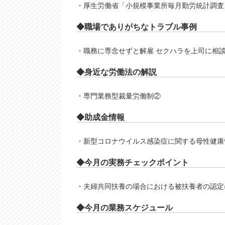
・厚生労働省「小規模事業所毎月勤労統計調査
◆職場でありがちなトラブル事例
・職務に専念せずと解雇 セクハラを上司に相
◆⾝近な労働法の解説
・専門業務型裁量労働制②
◆助成⾦情報
・新型コロナウイルス感染症に関する母性健康
◆今⽉の実務チェックポイント
・夫婦共同扶養の場合における被扶養者の認定
◆今⽉の業務スケジュール