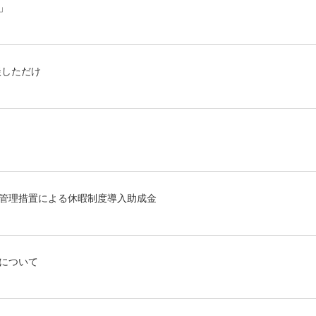
」
談しただけ
管理措置による休暇制度導入助成金
について