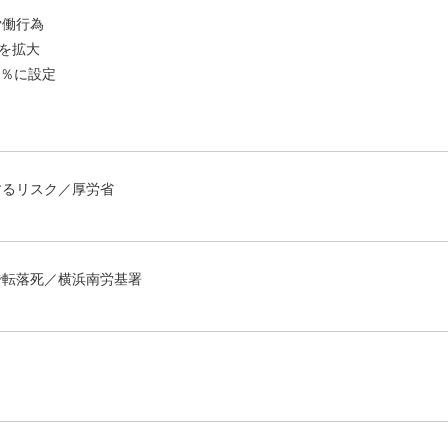
労働行為
途を拡大
70％に設定
するリスク／厚労省
で転落死／横浜南労基署