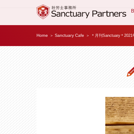
B
Home
Sanctuary Cafe
＊月刊Sanctuary＊202