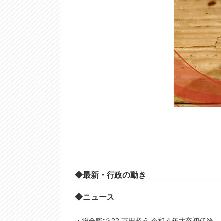
◆最新・⾏政の動き
◆ニュース
・総合職で 22 万円超え 令和４年大卒初任給