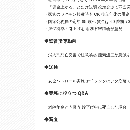
・「賃金上がる」とだけ説明 改定交渉で不当
・家族のワクチン接種時も OK 積立年休の用
・国家公務員の定年 65 歳へ 賃金は 60 歳前 
・雇保料率の引上げを 財務省審議会が意見
◆監督指導動向
・消火剤死亡災害で注意喚起 酸素濃度が急減
◆送検
・安全パトロール実施せず タンクのフタ崩落
◆実務に役⽴つ Q&A
・老齢年金どう扱う 繰下げ中に死亡した場合
◆調査